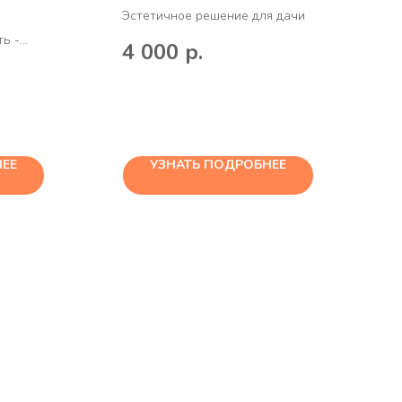
"
Эстетичное решение для дачи
ть -
К
4 000
р.
занка!
д
ЕЕ
УЗНАТЬ ПОДРОБНЕЕ