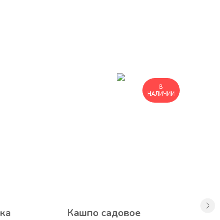
В
НАЛИЧИИ
ка
Кашпо садовое
В