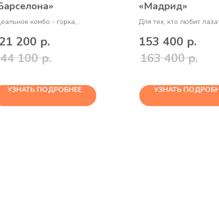
Барселона»
«Мадрид»
еальное комбо - горка,
Для тех, кто любит лаза
чели-гнездо и песочница
скалодром, рукоход, тар
21 200
р.
153 400
р.
44 100
р.
163 400
р.
УЗНАТЬ ПОДРОБНЕЕ
УЗНАТЬ ПОДРОБН