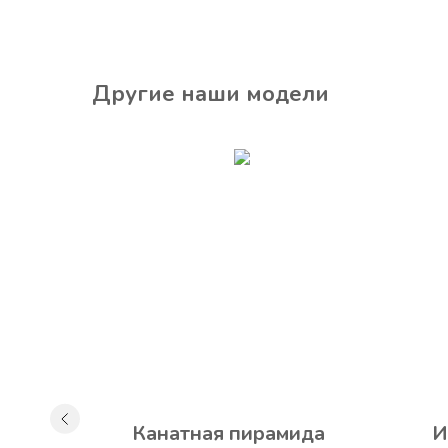
Другие наши модели
НОВИНКА
р" с
Канатная пирамида
И